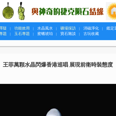
釋疑
功能效用
水晶風水
礦場採訪
消磁淨化
鑑定
|
|
|
|
|
專題
玉石專題
蜜蠟琥珀
寶石雜談
古玩收藏
|
|
|
|
王菲萬顆水晶閃爆香港巡唱 展現前衛時裝態度