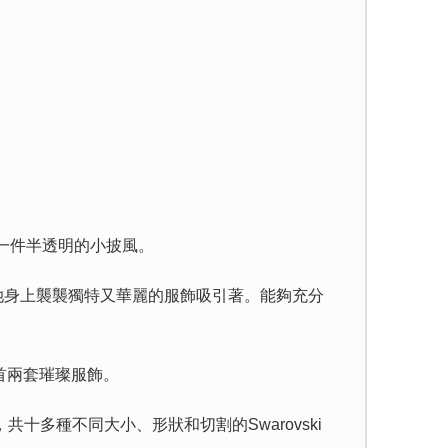
為王菲打造一件半透明的小披風。
她身上襲襲獨特又華麗的服飾吸引著。能夠充分
場的首兩套璀璨服飾。
十多種不同大小、形狀和切割的Swarovski