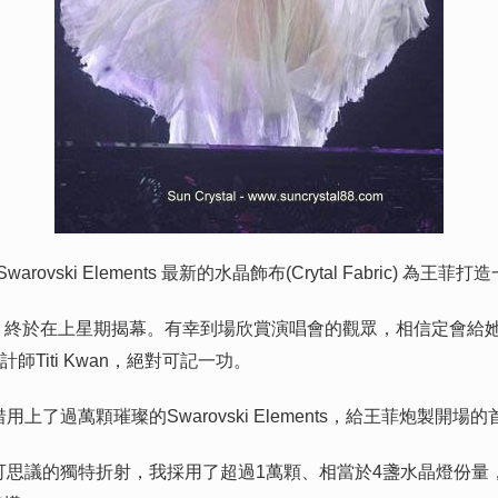
了Swarovski Elements 最新的水晶飾布(Crytal Fabric) 
，終於在上星期揭幕。有幸到場欣賞演唱會的觀眾，相信定會給
Titi Kwan，絕對可記一功。
用上了過萬顆璀璨的Swarovski Elements，給王菲炮製開
不可思議的獨特折射，我採用了超過1萬顆、相當於4盞水晶燈份量，共