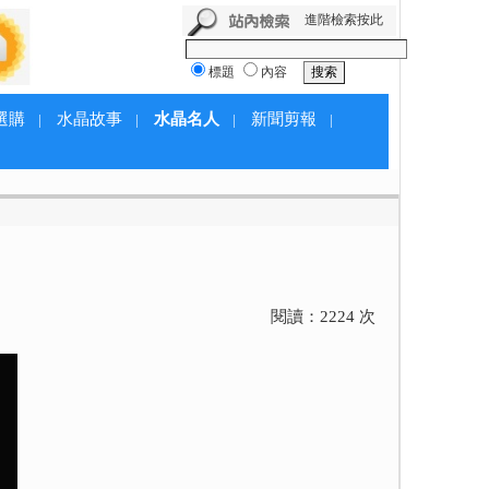
進階檢索按此
標題
內容
選購
水晶故事
水晶名人
新聞剪報
|
|
|
|
閱讀：
2224
次