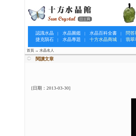
認識水晶
水晶圖鑑
水晶百科全書
問答
|
|
|
捷克隕石
水晶專題
十方水晶商城
翡翠
|
|
|
首頁
→
水晶名人
閱讀文章
[日期：
2013-03-30
]