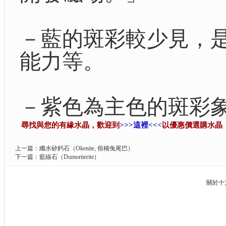
－藍的斑彩較少見，
能力等。
－紫色為主色的斑彩
尋找與您的有緣水晶，歡迎到
>>>這裡<<<
以優惠價選購水晶
上一篇：
纖水矽鈣石（Okenite, 俗稱兔尾巴）
下一篇：
藍線石（Dumortierite）
關於十