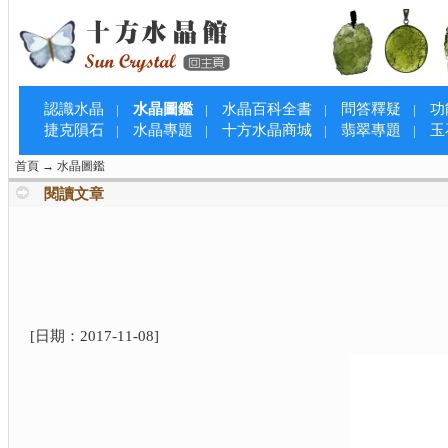
認識水晶
水晶圖鑑
水晶百科全書
問答釋疑
功
|
|
|
|
捷克隕石
水晶專題
十方水晶商城
翡翠專題
玉
|
|
|
|
首頁
→
水晶圖鑑
閱讀文章
[日期：
2017-11-08
]