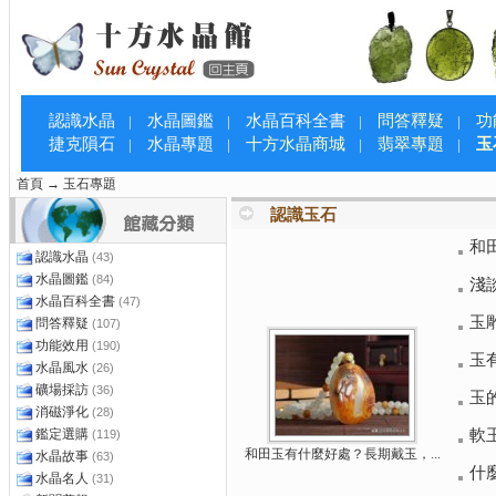
認識水晶
水晶圖鑑
水晶百科全書
問答釋疑
功
|
|
|
|
捷克隕石
水晶專題
十方水晶商城
翡翠專題
玉
|
|
|
|
首頁
→
玉石專題
認識玉石
和
認識水晶
(43)
水晶圖鑑
(84)
淺
水晶百科全書
(47)
玉
問答釋疑
(107)
功能效用
(190)
玉
水晶風水
(26)
礦場採訪
(36)
玉
消磁淨化
(28)
鑑定選購
軟
(119)
和田玉有什麼好處？長期戴玉，...
水晶故事
(63)
什
水晶名人
(31)