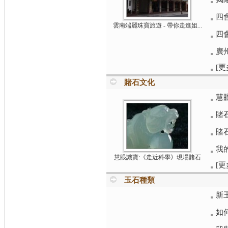
四
雲南端麗珠寶旅遊 - 帶你走進姐...
四
廣
[更
賭石文化
慧
賭石
賭
我
慧眼識寶:《走近科學》現場賭石
[更
玉石種類
新
如