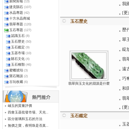
新聞剪報
(13)
我
捷克隕石
(107)
[更
水晶專題
(42)
十方水晶商城
玉石歷史
翡翠專題
(120)
歷
玉石專題
(127)
認識玉石
(8)
翠
玉石歷史
(50)
玉石鑑定
(9)
綻
玉器市場
(10)
賭石文化
翡
(4)
玉石種類
(46)
遠
蜜蠟琥珀
(3)
寶石雜談
(2)
巧
古玩收藏
(6)
翡翠與玉文化的淵源是什麼
和
翡
岫玉的質量評價
[更
四會玉器批發市場、天光...
玉石鑑定
區分玻璃和玉石的方法
玉
無價之寶，夜明珠是否真...