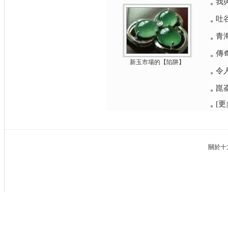
我
吐
青
傳
新玉市場的【陷阱】
令
崑崙
[更
關於十