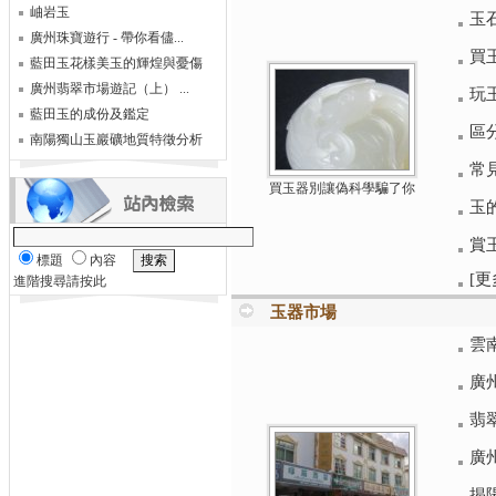
岫岩玉
玉
廣州珠寶遊行 - 帶你看儘...
買
藍田玉花樣美玉的輝煌與憂傷
廣州翡翠市場遊記（上） ...
玩
藍田玉的成份及鑑定
區
南陽獨山玉巖礦地質特徵分析
常
買玉器別讓偽科學騙了你
玉
賞
標題
內容
[更
進階搜尋請按此
玉器市場
雲
廣
翡
廣
揭